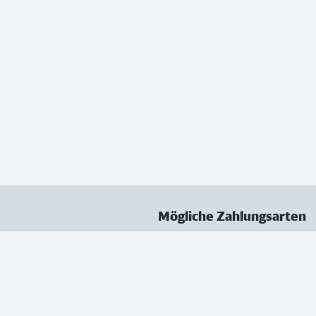
Mögliche Zahlungsarten
ungen
Datenschutz
Nutzungsbedingungen
Vertrag kündigen