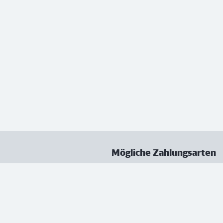
Mögliche Zahlungsarten
ungen
Datenschutz
Nutzungsbedingungen
Vertrag kündigen