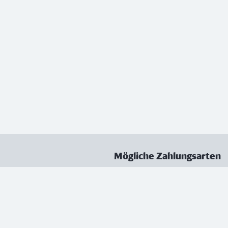
Mögliche Zahlungsarten
ungen
Datenschutz
Nutzungsbedingungen
Vertrag kündigen