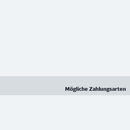
Mögliche Zahlungsarten
ungen
Datenschutz
Nutzungsbedingungen
Vertrag kündigen