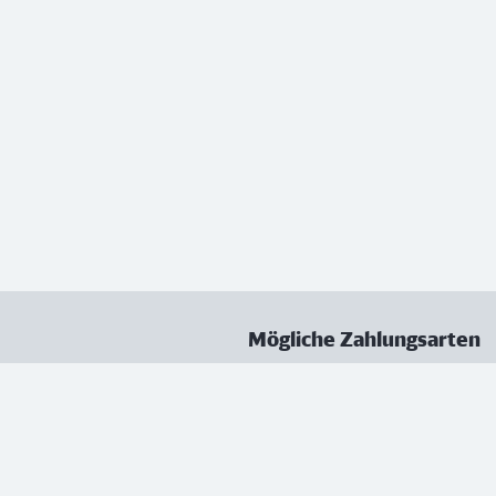
Mögliche Zahlungsarten
ungen
Datenschutz
Nutzungsbedingungen
Vertrag kündigen