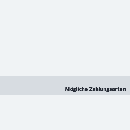
Mögliche Zahlungsarten
ungen
Datenschutz
Nutzungsbedingungen
Vertrag kündigen