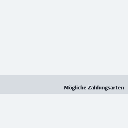
Mögliche Zahlungsarten
ungen
Datenschutz
Nutzungsbedingungen
Vertrag kündigen