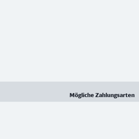
Mögliche Zahlungsarten
ungen
Datenschutz
Nutzungsbedingungen
Vertrag kündigen