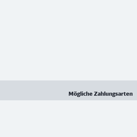
Mögliche Zahlungsarten
ungen
Datenschutz
Nutzungsbedingungen
Vertrag kündigen