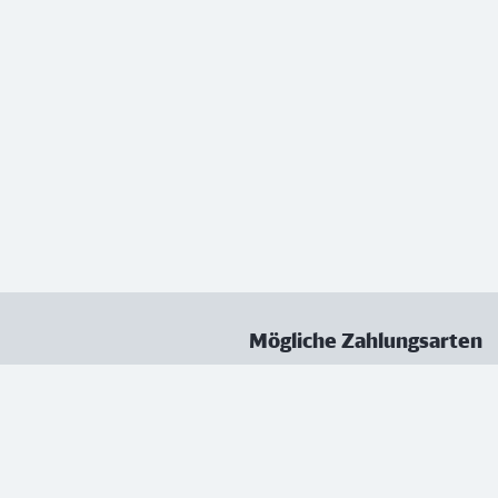
Mögliche Zahlungsarten
ungen
Datenschutz
Nutzungsbedingungen
Vertrag kündigen