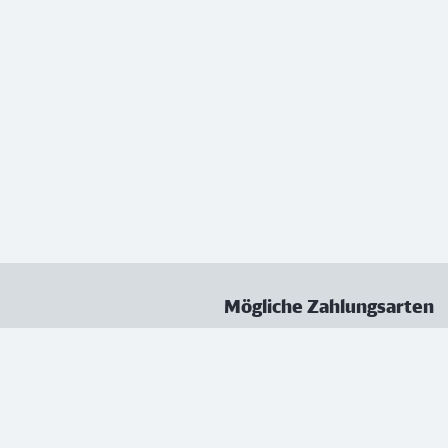
Mögliche Zahlungsarten
ungen
Datenschutz
Nutzungsbedingungen
Vertrag kündigen