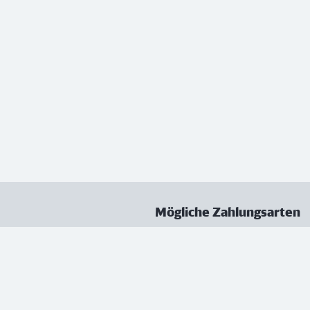
Mögliche Zahlungsarten
ungen
Datenschutz
Nutzungsbedingungen
Vertrag kündigen