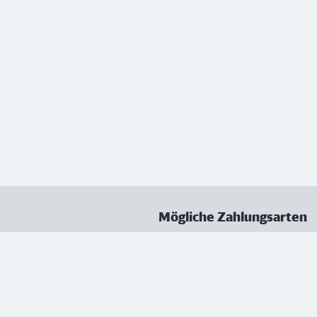
Mögliche Zahlungsarten
ungen
Datenschutz
Nutzungsbedingungen
Vertrag kündigen