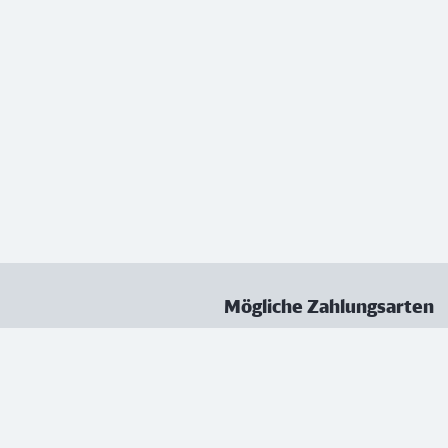
Mögliche Zahlungsarten
ungen
Datenschutz
Nutzungsbedingungen
Vertrag kündigen