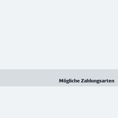
Mögliche Zahlungsarten
ungen
Datenschutz
Nutzungsbedingungen
Vertrag kündigen