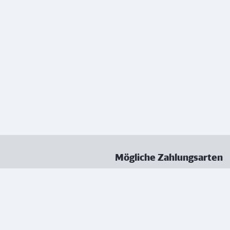
Mögliche Zahlungsarten
ungen
Datenschutz
Nutzungsbedingungen
Vertrag kündigen