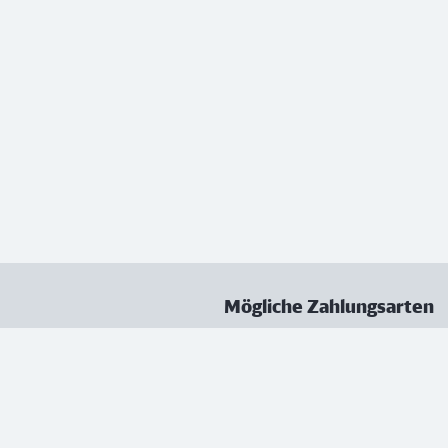
Mögliche Zahlungsarten
ungen
Datenschutz
Nutzungsbedingungen
Vertrag kündigen