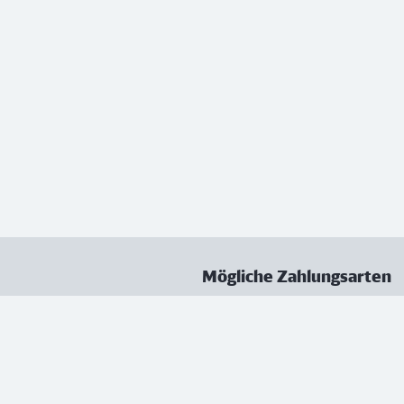
Mögliche Zahlungsarten
ungen
Datenschutz
Nutzungsbedingungen
Vertrag kündigen