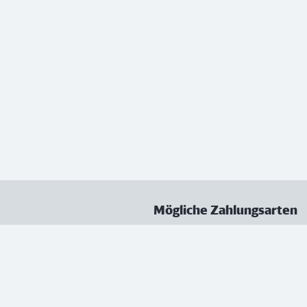
Mögliche Zahlungsarten
ungen
Datenschutz
Nutzungsbedingungen
Vertrag kündigen