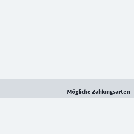
Mögliche Zahlungsarten
ungen
Datenschutz
Nutzungsbedingungen
Vertrag kündigen