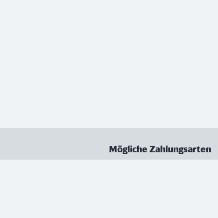
Mögliche Zahlungsarten
ungen
Datenschutz
Nutzungsbedingungen
Vertrag kündigen