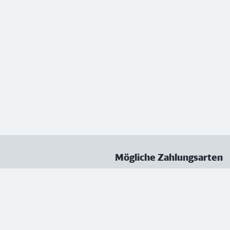
Mögliche Zahlungsarten
ungen
Datenschutz
Nutzungsbedingungen
Vertrag kündigen