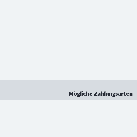
Mögliche Zahlungsarten
ungen
Datenschutz
Nutzungsbedingungen
Vertrag kündigen