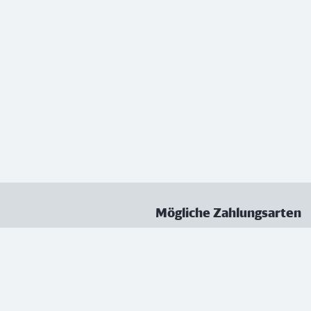
Mögliche Zahlungsarten
ungen
Datenschutz
Nutzungsbedingungen
Vertrag kündigen