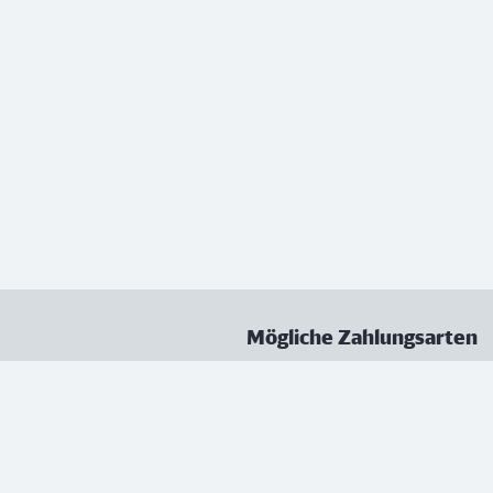
Mögliche Zahlungsarten
ungen
Datenschutz
Nutzungsbedingungen
Vertrag kündigen