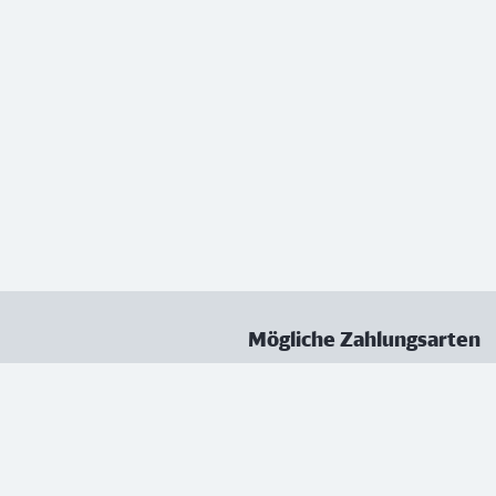
Mögliche Zahlungsarten
ungen
Datenschutz
Nutzungsbedingungen
Vertrag kündigen