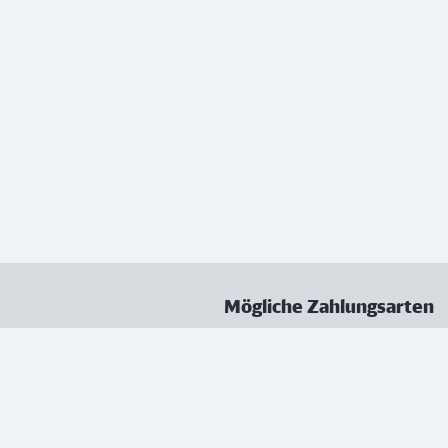
Mögliche Zahlungsarten
ungen
Datenschutz
Nutzungsbedingungen
Vertrag kündigen