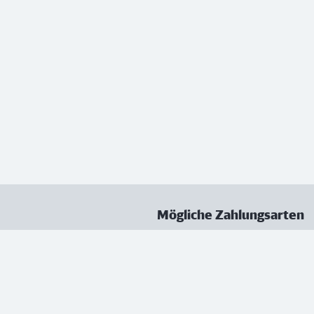
Mögliche Zahlungsarten
ungen
Datenschutz
Nutzungsbedingungen
Vertrag kündigen