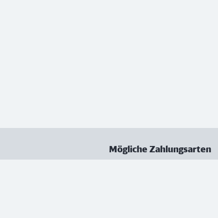
Mögliche Zahlungsarten
ungen
Datenschutz
Nutzungsbedingungen
Vertrag kündigen