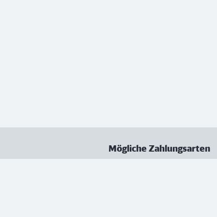
Mögliche Zahlungsarten
ungen
Datenschutz
Nutzungsbedingungen
Vertrag kündigen