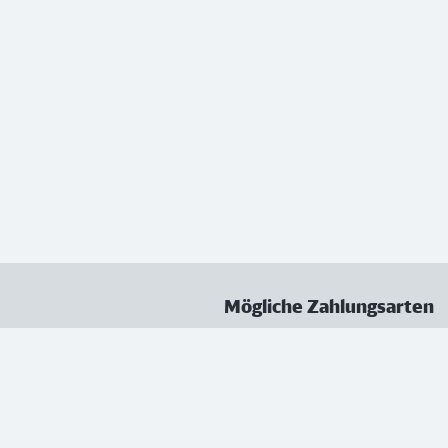
Mögliche Zahlungsarten
ungen
Datenschutz
Nutzungsbedingungen
Vertrag kündigen