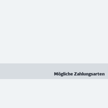
Mögliche Zahlungsarten
ungen
Datenschutz
Nutzungsbedingungen
Vertrag kündigen