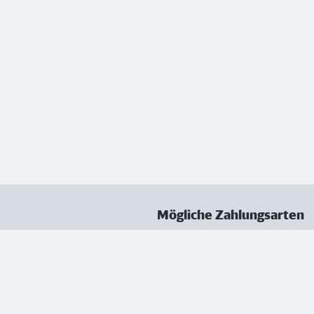
Mögliche Zahlungsarten
ungen
Datenschutz
Nutzungsbedingungen
Vertrag kündigen