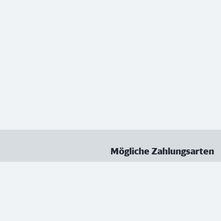
Mögliche Zahlungsarten
ungen
Datenschutz
Nutzungsbedingungen
Vertrag kündigen