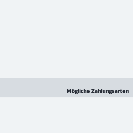
Mögliche Zahlungsarten
ungen
Datenschutz
Nutzungsbedingungen
Vertrag kündigen