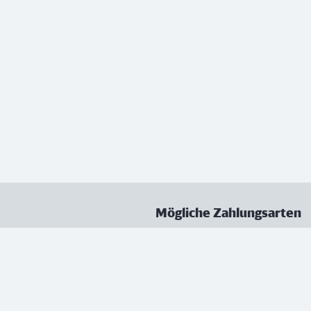
Mögliche Zahlungsarten
ungen
Datenschutz
Nutzungsbedingungen
Vertrag kündigen