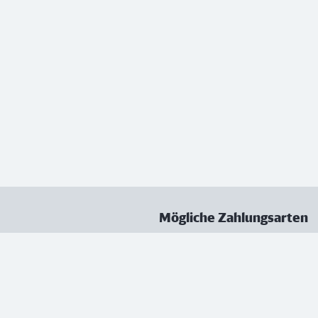
Mögliche Zahlungsarten
ungen
Datenschutz
Nutzungsbedingungen
Vertrag kündigen