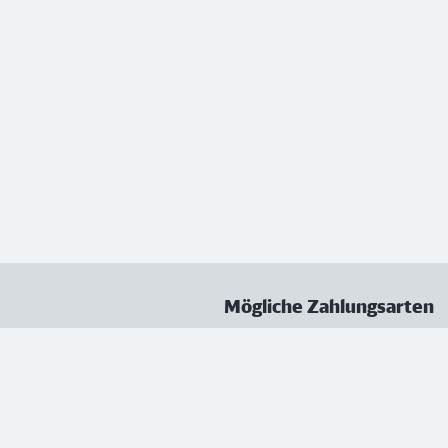
Mögliche Zahlungsarten
ungen
Datenschutz
Nutzungsbedingungen
Vertrag kündigen