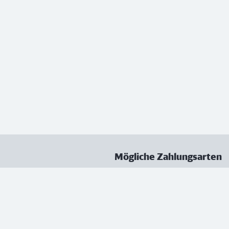
Mögliche Zahlungsarten
ungen
Datenschutz
Nutzungsbedingungen
Vertrag kündigen