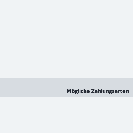
Mögliche Zahlungsarten
ungen
Datenschutz
Nutzungsbedingungen
Vertrag kündigen