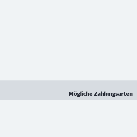
Mögliche Zahlungsarten
ungen
Datenschutz
Nutzungsbedingungen
Vertrag kündigen