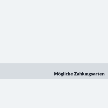
Mögliche Zahlungsarten
ungen
Datenschutz
Nutzungsbedingungen
Vertrag kündigen