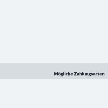
Mögliche Zahlungsarten
ungen
Datenschutz
Nutzungsbedingungen
Vertrag kündigen