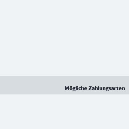
Mögliche Zahlungsarten
ungen
Datenschutz
Nutzungsbedingungen
Vertrag kündigen