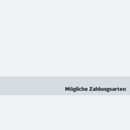
Mögliche Zahlungsarten
ungen
Datenschutz
Nutzungsbedingungen
Vertrag kündigen