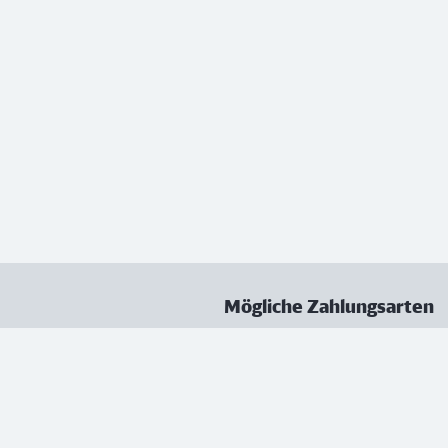
Mögliche Zahlungsarten
ungen
Datenschutz
Nutzungsbedingungen
Vertrag kündigen