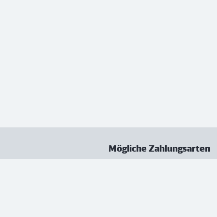
Mögliche Zahlungsarten
ungen
Datenschutz
Nutzungsbedingungen
Vertrag kündigen