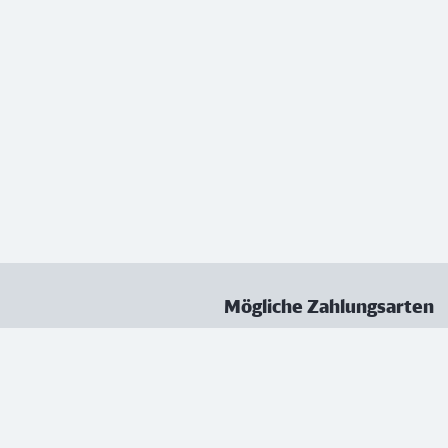
Mögliche Zahlungsarten
ungen
Datenschutz
Nutzungsbedingungen
Vertrag kündigen