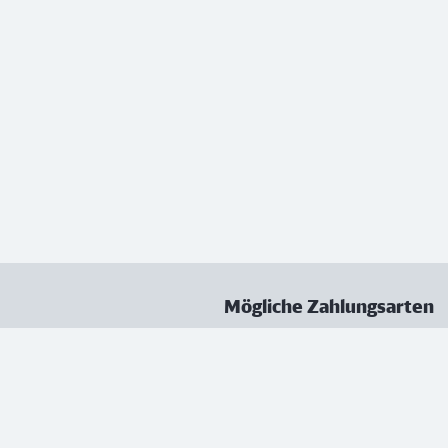
Mögliche Zahlungsarten
ungen
Datenschutz
Nutzungsbedingungen
Vertrag kündigen