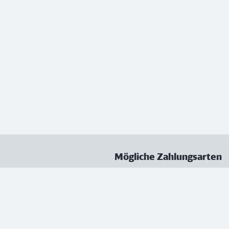
Mögliche Zahlungsarten
ungen
Datenschutz
Nutzungsbedingungen
Vertrag kündigen